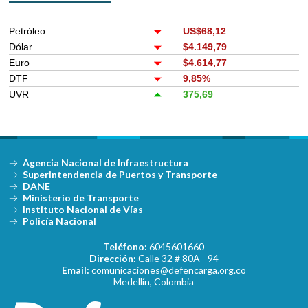
Petróleo
US$68,12
Dólar
$4.149,79
Euro
$4.614,77
DTF
9,85%
UVR
375,69
Agencia Nacional de Infraestructura
Superintendencia de Puertos y Transporte
DANE
Ministerio de Transporte
Instituto Nacional de Vías
Policía Nacional
Teléfono:
6045601660
Dirección:
Calle 32 # 80A - 94
Email:
comunicaciones@defencarga.org.co
Medellín, Colombia