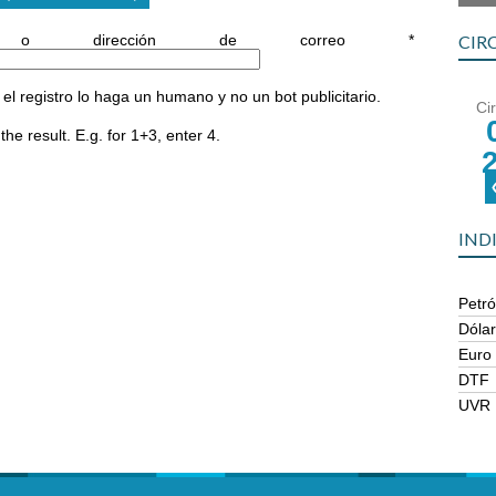
o o dirección de correo
*
CIR
l registro lo haga un humano y no un bot publicitario.
Ci
he result. E.g. for 1+3, enter 4.
IND
Petró
Dóla
Euro
DTF
UVR