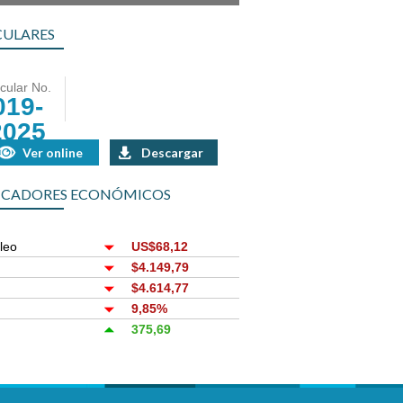
CULARES
rcular No.
019-
2025
Ver online
Descargar
ICADORES ECONÓMICOS
leo
US$68,12
r
$4.149,79
$4.614,77
9,85%
375,69