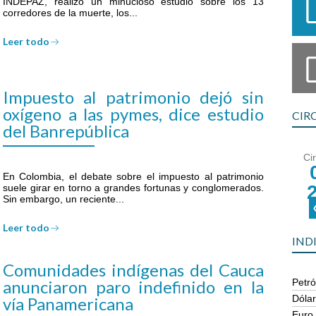
INDEPAZ, realizó un minucioso estudio sobre los 13
corredores de la muerte, los...
Leer todo
Impuesto al patrimonio dejó sin
oxígeno a las pymes, dice estudio
CIR
del Banrepública
Ci
En Colombia, el debate sobre el impuesto al patrimonio
suele girar en torno a grandes fortunas y conglomerados.
Sin embargo, un reciente...
Leer todo
IND
Comunidades indígenas del Cauca
anunciaron paro indefinido en la
Petró
Dóla
vía Panamericana
Euro