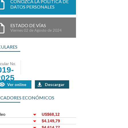
CONOZCA LA POLÍTICA DE
DATOS PERSONALES
ESTADO DE VÍAS
Viernes 02 de Agosto de 2024
CULARES
rcular No.
019-
2025
Ver online
Descargar
ICADORES ECONÓMICOS
leo
US$68,12
r
$4.149,79
$4.614,77