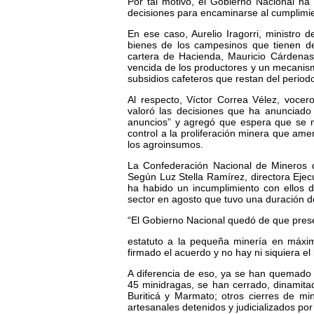
Por tal motivo, el Gobierno Nacional h
decisiones para encaminarse al cumplimi
En ese caso, Aurelio Iragorri, ministro 
bienes de los campesinos que tienen deu
cartera de Hacienda, Mauricio Cárdenas
vencida de los productores y un mecanism
subsidios cafeteros que restan del perio
Al respecto, Víctor Correa Vélez, vocer
valoró las decisiones que ha anunciad
anuncios” y agregó que espera que se m
control a la proliferación minera que ame
los agroinsumos.
La Confederación Nacional de Mineros 
Según Luz Stella Ramírez, directora Eje
ha habido un incumplimiento con ellos 
sector en agosto que tuvo una duración d
“El Gobierno Nacional quedó de que pres
estatuto a la pequeña minería en máx
firmado el acuerdo y no hay ni siquiera e
A diferencia de eso, ya se han quemado y
45 minidragas, se han cerrado, dinami
Buriticá y Marmato; otros cierres de 
artesanales detenidos y judicializados po