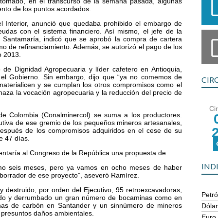
a tomado, en el transcurso de la semana pasada, algunas
ento de los puntos acordados.
del Interior, anunció que quedaba prohibido el embargo de
das con el sistema financiero. Así mismo, el jefe de la
 Santamaría, indicó que se aprobó la compra de cartera
o de refinanciamiento. Además, se autorizó el pago de los
do 2013.
o de Dignidad Agropecuaria y líder cafetero en Antioquia,
o el Gobierno. Sin embargo, dijo que “ya no comemos de
CIR
aterialicen y se cumplan los otros compromisos como el
naza la vocación agropecuaria y la reducción del precio de
Ci
de Colombia (Conalminercol) se suma a los productores.
cutiva de ese gremio de los pequeños mineros artesanales,
después de los compromisos adquiridos en el cese de su
e 47 días.
entaría al Congreso de la República una propuesta de
IND
imo seis meses, pero ya vamos en ocho meses de haber
l borrador de ese proyecto”, aseveró Ramírez.
 destruido, por orden del Ejecutivo, 95 retroexcavadoras,
Petró
tado y derrumbado un gran número de bocaminas como en
minas de carbón en Santander y un sinnúmero de mineros
Dóla
r presuntos daños ambientales.
Euro