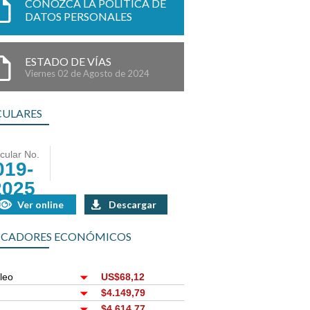
CONOZCA LA POLÍTICA DE
DATOS PERSONALES
ESTADO DE VÍAS
Viernes 02 de Agosto de 2024
CULARES
rcular No.
019-
2025
Ver online
Descargar
ICADORES ECONÓMICOS
leo
US$68,12
r
$4.149,79
$4.614,77