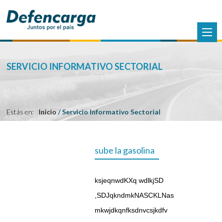
SERVICIO INFORMATIVO SECTORIAL
Estás en:
Inicio
/
Servicio Informativo Sectorial
sube la gasolina
ksjeqnwdKXq wdlkjSD
,SDJqkndmkNASCKLNas
mkwjdkqnfksdnvcsjkdfv