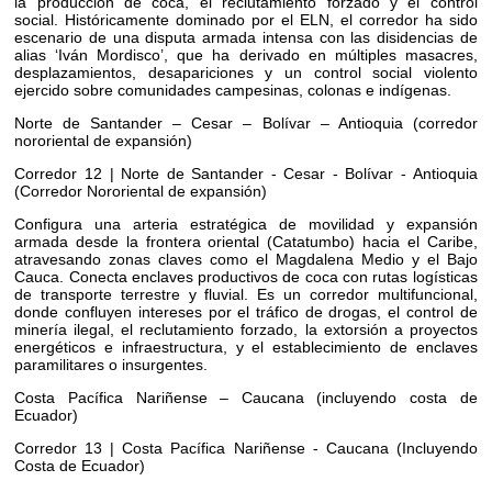
la producción de coca, el reclutamiento forzado y el control
social. Históricamente dominado por el ELN, el corredor ha sido
escenario de una disputa armada intensa con las disidencias de
alias ‘Iván Mordisco’, que ha derivado en múltiples masacres,
desplazamientos, desapariciones y un control social violento
ejercido sobre comunidades campesinas, colonas e indígenas.
Norte de Santander – Cesar – Bolívar – Antioquia (corredor
nororiental de expansión)
Corredor 12 | Norte de Santander - Cesar - Bolívar - Antioquia
(Corredor Nororiental de expansión)
Configura una arteria estratégica de movilidad y expansión
armada desde la frontera oriental (Catatumbo) hacia el Caribe,
atravesando zonas claves como el Magdalena Medio y el Bajo
Cauca. Conecta enclaves productivos de coca con rutas logísticas
de transporte terrestre y fluvial. Es un corredor multifuncional,
donde confluyen intereses por el tráfico de drogas, el control de
minería ilegal, el reclutamiento forzado, la extorsión a proyectos
energéticos e infraestructura, y el establecimiento de enclaves
paramilitares o insurgentes.
Costa Pacífica Nariñense – Caucana (incluyendo costa de
Ecuador)
Corredor 13 | Costa Pacífica Nariñense - Caucana (Incluyendo
Costa de Ecuador)