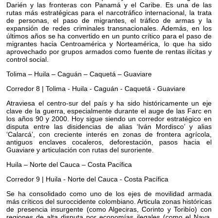
Darién y las fronteras con Panamá y el Caribe. Es una de las
rutas más estratégicas para el narcotráfico internacional, la trata
de personas, el paso de migrantes, el tráfico de armas y la
expansión de redes criminales transnacionales. Además, en los
últimos años se ha convertido en un punto crítico para el paso de
migrantes hacia Centroamérica y Norteamérica, lo que ha sido
aprovechado por grupos armados como fuente de rentas ilícitas y
control social.
Tolima – Huila – Caguán – Caquetá – Guaviare
Corredor 8 | Tolima - Huila - Caguán - Caquetá - Guaviare
Atraviesa el centro-sur del país y ha sido históricamente un eje
clave de la guerra, especialmente durante el auge de las Farc en
los años 90 y 2000. Hoy sigue siendo un corredor estratégico en
disputa entre las disidencias de alias ‘Iván Mordisco’ y alias
‘Calarcá’, con creciente interés en zonas de frontera agrícola,
antiguos enclaves cocaleros, deforestación, pasos hacia el
Guaviare y articulación con rutas del suroriente.
Huila – Norte del Cauca – Costa Pacífica
Corredor 9 | Huila - Norte del Cauca - Costa Pacífica
Se ha consolidado como uno de los ejes de movilidad armada
más críticos del suroccidente colombiano. Articula zonas históricas
de presencia insurgente (como Algeciras, Corinto y Toribío) con
regiones de alta disputa por economías ilegales (como el Naya,