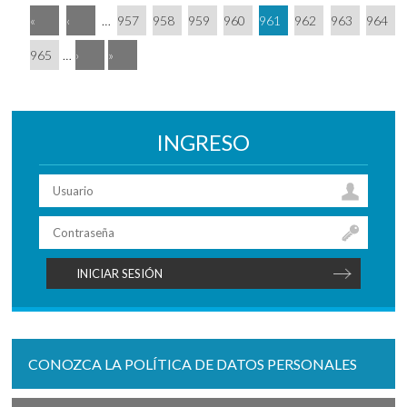
«
‹
…
957
958
959
960
961
962
963
964
965
…
›
»
INGRESO
CONOZCA LA POLÍTICA DE DATOS PERSONALES