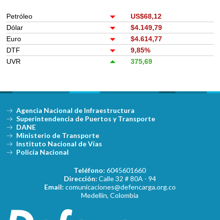
Petróleo
US$68,12
Dólar
$4.149,79
Euro
$4.614,77
DTF
9,85%
UVR
375,69
Agencia Nacional de Infraestructura
Superintendencia de Puertos y Transporte
DANE
Ministerio de Transporte
Instituto Nacional de Vías
Policía Nacional
Teléfono:
6045601660
Dirección:
Calle 32 # 80A - 94
Email:
comunicaciones@defencarga.org.co
Medellín, Colombia