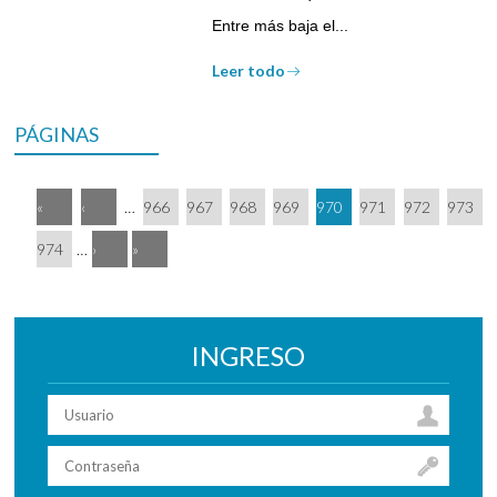
Entre más baja el...
Leer todo
PÁGINAS
«
‹
…
966
967
968
969
970
971
972
973
974
…
›
»
INGRESO