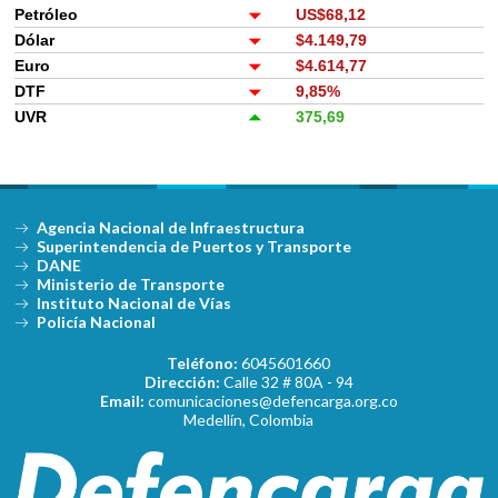
Petróleo
US$68,12
Dólar
$4.149,79
Euro
$4.614,77
DTF
9,85%
UVR
375,69
Agencia Nacional de Infraestructura
Superintendencia de Puertos y Transporte
DANE
Ministerio de Transporte
Instituto Nacional de Vías
Policía Nacional
Teléfono:
6045601660
Dirección:
Calle 32 # 80A - 94
Email:
comunicaciones@defencarga.org.co
Medellín, Colombia