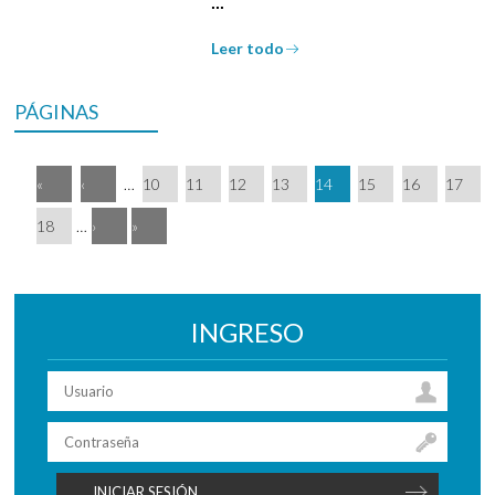
...
Leer todo
PÁGINAS
«
‹
…
10
11
12
13
14
15
16
17
18
…
›
»
INGRESO