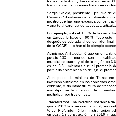
través de la Andi y fue revelado en el XI
Nacional de Instituciones Financieras (Anif
Sergio Clavijo, presidente Ejecutivo de 
Cámara Colombiana de la Infraestructura 
mostró que hay una excesiva concentració
y una total carencia de adecuada articulac
Por ejemplo, sólo el 1,5 % de la carga 
en Europa lo hace un 60 %. Todo esto ha
después es cobrado al consumidor final, 
de la OCDE, que han sido ejemplo económi
Asimismo, Anif adelantó que en el ranking
puesto 130 del mundo, con una califica
mundial es cuatro y el de la región es 3,
es de 3,8, mientras que el promedio de 
portuaria colombiana es de 3,8. el promedi
Al respecto, la ministra de Transporte
inversión suficiente en los gobiernos ante
evidente, y sin infraestructura de trans
eso dijo que la inversión de infraestru
multiplicar por tres en este.
“Necesitamos una inversión sostenida de 
que a 2018 la inversión nacional, sin con
% del PIB”, informó la ministra, quien 
empezarán construcción en 2016 y que