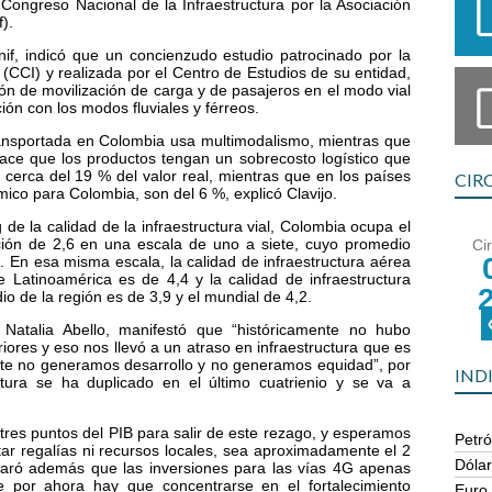
 Congreso Nacional de la Infraestructura por la Asociación
).
Anif, indicó que un concienzudo estudio patrocinado por la
(CCI) y realizada por el Centro de Estudios de su entidad,
n de movilización de carga y de pasajeros en el modo vial
ión con los modos fluviales y férreos.
transportada en Colombia usa multimodalismo, mientras que
ce que los productos tengan un sobrecosto logístico que
cerca del 19 % del valor real, mientras que en los países
CIR
co para Colombia, son del 6 %, explicó Clavijo.
 de la calidad de la infraestructura vial, Colombia ocupa el
ción de 2,6 en una escala de uno a siete, cuyo promedio
Ci
6. En esa misma escala, la calidad de infraestructura aérea
Latinoamérica es de 4,4 y la calidad de infraestructura
o de la región es de 3,9 y el mundial de 4,2.
, Natalia Abello, manifestó que “históricamente no hubo
riores y eso nos llevó a un atraso en infraestructura que es
porte no generamos desarrollo y no generamos equidad”, por
IND
ctura se ha duplicado en el último cuatrienio y se va a
tres puntos del PIB para salir de este rezago, y esperamos
Petró
tar regalías ni recursos locales, sea aproximadamente el 2
Dóla
aclaró además que las inversiones para las vías 4G apenas
 por ahora hay que concentrarse en el fortalecimiento
Euro