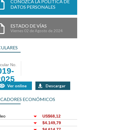
CONOZCA LA POLÍTICA DE
DATOS PERSONALES
ESTADO DE VÍAS
Viernes 02 de Agosto de 2024
CULARES
rcular No.
019-
2025
Ver online
Descargar
ICADORES ECONÓMICOS
leo
US$68,12
r
$4.149,79
$4.614,77