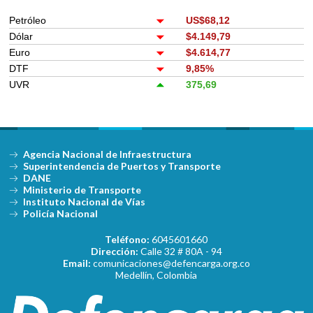
Petróleo
US$68,12
Dólar
$4.149,79
Euro
$4.614,77
DTF
9,85%
UVR
375,69
Agencia Nacional de Infraestructura
Superintendencia de Puertos y Transporte
DANE
Ministerio de Transporte
Instituto Nacional de Vías
Policía Nacional
Teléfono:
6045601660
Dirección:
Calle 32 # 80A - 94
Email:
comunicaciones@defencarga.org.co
Medellín, Colombia