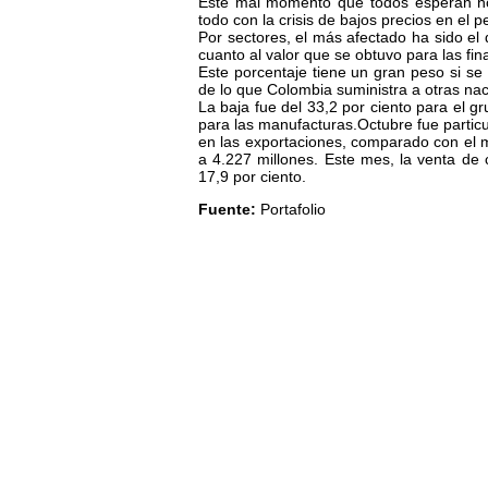
Este mal momento que todos esperan no
todo con la crisis de bajos precios en el p
Por sectores, el más afectado ha sido el
cuanto al valor que se obtuvo para las fi
Este porcentaje tiene un gran peso si se
de lo que Colombia suministra a otras na
La baja fue del 33,2 por ciento para el g
para las manufacturas.Octubre fue partic
en las exportaciones, comparado con el 
a 4.227 millones. Este mes, la venta de
17,9 por ciento.
Fuente:
Portafolio