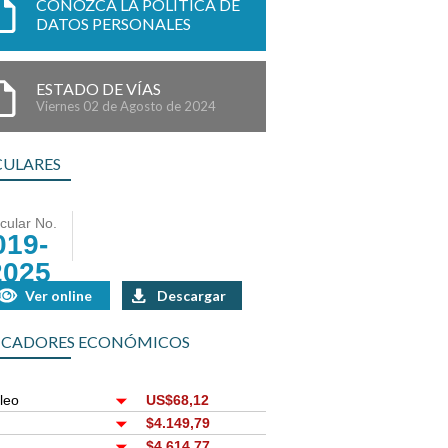
CONOZCA LA POLÍTICA DE
DATOS PERSONALES
ESTADO DE VÍAS
Viernes 02 de Agosto de 2024
CULARES
rcular No.
019-
2025
Ver online
Descargar
ICADORES ECONÓMICOS
leo
US$68,12
r
$4.149,79
$4.614,77