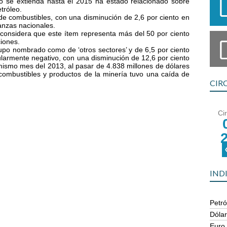
 se extienda hasta el 2015 ha estado relacionado sobre
etróleo.
 de combustibles, con una disminución de 2,6 por ciento en
nanzas nacionales.
 considera que este ítem representa más del 50 por ciento
ciones.
rupo nombrado como de ‘otros sectores’ y de 6,5 por ciento
ularmente negativo, con una disminución de 12,6 por ciento
mismo mes del 2013, al pasar de 4.838 millones de dólares
 combustibles y productos de la minería tuvo una caída de
CIR
Ci
IND
Petró
Dóla
Euro