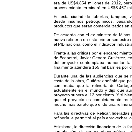
era de US$4.854 millones de 2012, per
procesamiento terminará en US$6.467 mil
En esta ciudad de tuberías, tanques, vá
desde insumos petroquímicos, pasando
productos que serán comercializados en el 
De acuerdo con el ex ministro de Minas 
nueva refinería en este primer semestre s
el PIB nacional como el indicador industr
Frente a las críticas por el encarecimien
de Ecopetrol, Javier Genaro Gutiérrez, ex
del proyecto contemplaba aumentar la 
finalmente atenderá 165 mil barriles por d
Durante una de las audiencias que se re
costo de la obra, Gutiérrez señaló que p
confirmaba que la refinería de Carta
actualmente en el mundo y dijo que aun
proyecto supera el 12 por ciento. Y si bie
que el proyecto es completamente rentab
mucho más barato que el de una refinería 
Para las directivas de Reficar, liderada
refinería le permitirá al país aprovechar 
Asimismo, la dirección financiera de la fa
contribución a la seguridad energética y 