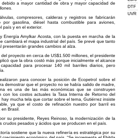
o debido a mayor cantidad de obra y mayor capacidad de
DTF
lones.
UVR
lvulas, compresores, calderas y registros se fabricarán
 por gasolina, diésel hasta combustible para aviones,
país y en el exterior.
y Energía Amylkar Acosta, con la puesta en marcha de la
e cambiará el mapa industrial del país. Se prevé que tanto
ial presentarán grandes cambios al alza.
to del proyecto en cerca de US$1.500 millones, el presidente
plicó que la obra costó más porque inicialmente el alcance
capacidad para procesar 140 mil barriles diarios, pero
ía.
alizaron para conocer la posición de Ecopetrol sobre el
ara demostrar que el proyecto no se había salido de madre,
gena es una de las más económicas que se construyen
 con los costos actuales la Tasa Interna de Retorno del
n hay mucha tela que cortar sobre el tema, Gutiérrez insiste
le, ya que el costo de refinación nuestro por barril es
en Brasil.
s por su presidente, Reyes Reinoso, la modernización de la
los crudos pesados y ácidos que se producen en el país.
ctoría sostiene que la nueva refinería es estratégica por su
al crecimiento económico del país. “Se incrementa el Ebitda