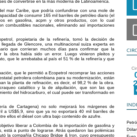
meses de convertirse en la más moderna de Latinoamérica.
s del mar Caribe, que podría confundirse con una mole de
capacidad de consumir 165 mil barriles de petróleo diario (el
los en gasolina, acpm y otros productos, con lo cual
con combustibles nacionales, eliminando así importaciones
rol, propietaria de la refinería, tomó la decisión de
la llegada de Glencore, una multinacional suiza experta en
ario que corrieran muchos días para confirmar que la
CIR
r la obra había sido un error. Luego vinieron pleitos y
ato, que le arrebataba al país el 51 % de la refinería y que
Ci
ación, que le permitió a Ecopetrol recomprar las acciones
estatal petrolera colombiana para su modernización, están
n la planta de refinación, es decir, el 98,2 % de la obra.
raqueo catalítico y la de alquilación, que son las que
miento del hidrocarburo, el cual puede ser transformado en
IND
nería de Cartagena) no solo mejorará los márgenes de
ril a US$5,9, sino que ya no exportará 40 mil barriles de
tre ellos el diésel con ultra bajo contenido de azufre.
Petró
objetivo liberar a Colombia de la importación de gasolina y
Dóla
s, está a punto de lograrse. Atrás quedaron las polémicas
jecutó la compañía Chicago Bridge & Iron, cuyo presupuesto
Euro