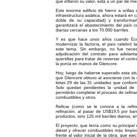
que inflaron su valor, está a un par de 
Este enorme edificio de hierro a orilla
infraestructura asiática, ahora estará en 
doble de su capacidad) y transformar
garantizará el abastecimiento del país 
diarias cercanas a los 70.000 barriles.
Y es que hace unos años cuando Ecopet
modernizar la factoría, el país celebró 
este tema. Sin embargo, no fue neces
adjudicación del contrato para adelanta
querellas para tratar de reversar el contr
la ponía en manos de Glencore.
Hoy, luego de haberse superado esta situ
que Glencore obtuvo al asociarse con la 
listas 29 de las 31 unidades que conforma
Solo quedan pendientes la unidad de c
permitirán completar el proceso de refina
combustibles y otros.
Reficar (como se le conoce a la refi
refinación, al pasar de US$19,5 por bar
productos, sino 125 mil barriles diarios, en
El proyecto, que tenía como su principal 
diésel y ofrecer combustibles más limpio
frente al valor inicial de la obra, que e