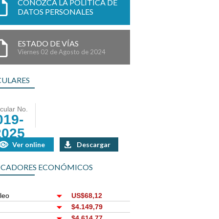
CONOZCA LA POLÍTICA DE
DATOS PERSONALES
ESTADO DE VÍAS
Viernes 02 de Agosto de 2024
CULARES
rcular No.
019-
2025
Ver online
Descargar
ICADORES ECONÓMICOS
leo
US$68,12
r
$4.149,79
$4.614,77