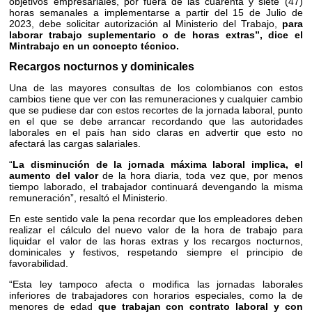
objetivos empresariales, por fuera de las cuarenta y siete (47)
horas semanales a implementarse a partir del 15 de Julio de
2023, debe solicitar autorización al Ministerio del Trabajo,
para
laborar trabajo suplementario o de horas extras”, dice el
Mintrabajo en un concepto técnico.
Recargos nocturnos y dominicales
Una de las mayores consultas de los colombianos con estos
cambios tiene que ver con las remuneraciones y cualquier cambio
que se pudiese dar con estos recortes de la jornada laboral, punto
en el que se debe arrancar recordando que las autoridades
laborales en el país han sido claras en advertir que esto no
afectará las cargas salariales.
“
La disminución de la jornada máxima laboral implica, el
aumento del valor
de la hora diaria, toda vez que, por menos
tiempo laborado, el trabajador continuará devengando la misma
remuneración”, resaltó el Ministerio.
En este sentido vale la pena recordar que los empleadores deben
realizar el cálculo del nuevo valor de la hora de trabajo para
liquidar el valor de las horas extras y los recargos nocturnos,
dominicales y festivos, respetando siempre el principio de
favorabilidad.
“Esta ley tampoco afecta o modifica las jornadas laborales
inferiores de trabajadores con horarios especiales, como la de
menores de edad
que trabajan con contrato laboral y con