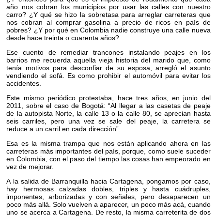
año nos cobran los municipios por usar las calles con nuestro
carro? ¿Y qué se hizo la sobretasa para arreglar carreteras que
nos cobran al comprar gasolina a precio de ricos en país de
pobres? ¿Y por qué en Colombia nadie construye una calle nueva
desde hace treinta o cuarenta años?
Ese cuento de remediar trancones instalando peajes en los
barrios me recuerda aquella vieja historia del marido que, como
tenía motivos para desconfiar de su esposa, arregló el asunto
vendiendo el sofá. Es como prohibir el automóvil para evitar los
accidentes.
Este mismo periódico protestaba, hace tres años, en junio del
2011, sobre el caso de Bogotá: “Al llegar a las casetas de peaje
de la autopista Norte, la calle 13 o la calle 80, se aprecian hasta
seis carriles, pero una vez se sale del peaje, la carretera se
reduce a un carril en cada dirección”.
Esa es la misma trampa que nos están aplicando ahora en las
carreteras más importantes del país, porque, como suele suceder
en Colombia, con el paso del tiempo las cosas han empeorado en
vez de mejorar.
A la salida de Barranquilla hacia Cartagena, pongamos por caso,
hay hermosas calzadas dobles, triples y hasta cuádruples,
imponentes, arborizadas y con señales, pero desaparecen un
poco más allá. Solo vuelven a aparecer, un poco más acá, cuando
uno se acerca a Cartagena. De resto, la misma carreterita de dos