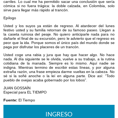
carriles. Lo cual me ha permitido sacar una conclusión que sería
cómica si no fuera trágica: la doble calzada, en Colombia, solo
sirve para llegar más rápido al trancón.
Epílogo
Usted y los suyos ya están de regreso. Al atardecer del lunes
festivo usted y su familia retornan de su famoso paseo. Llegan a
la caseta ruinosa del peaje. No quiero anticiparle nada para no
dañarle el final de su excursión, pero le advierto que el regreso es
peor que la ida. Porque somos el único país del mundo donde se
paga por disfrutar los placeres de un trancón.
Usted coge una rabia y jura que hay que hacer algo. No hace
nada. Al día siguiente se le olvida, vuelve a su trabajo, a la rutina
cotidiana de la manada. Siempre es lo mismo. Aquí nadie se
indigna. Mientras termino de escribir estas líneas, y por alguna
extraña razón, una frase empieza darme vueltas en la cabeza. No
sé si la soñé anoche o la leí en alguna parte. Dice así: “Todo
pueblo de ovejas acaba gobernado por los lobos”.
JUAN GOSSAÍN
Especial para EL TIEMPO
Fuente:
El Tiempo
INGRESO