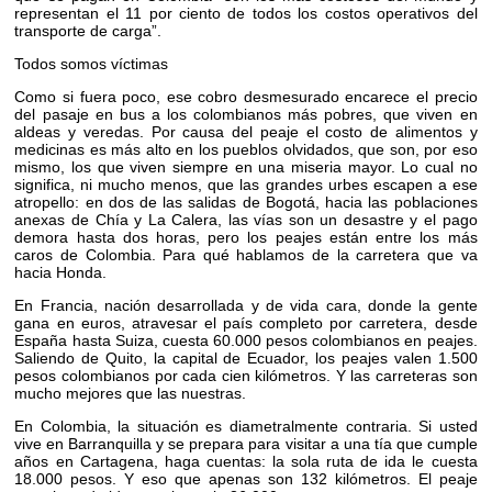
representan el 11 por ciento de todos los costos operativos del
transporte de carga”.
Todos somos víctimas
Como si fuera poco, ese cobro desmesurado encarece el precio
del pasaje en bus a los colombianos más pobres, que viven en
aldeas y veredas. Por causa del peaje el costo de alimentos y
medicinas es más alto en los pueblos olvidados, que son, por eso
mismo, los que viven siempre en una miseria mayor. Lo cual no
significa, ni mucho menos, que las grandes urbes escapen a ese
atropello: en dos de las salidas de Bogotá, hacia las poblaciones
anexas de Chía y La Calera, las vías son un desastre y el pago
demora hasta dos horas, pero los peajes están entre los más
caros de Colombia. Para qué hablamos de la carretera que va
hacia Honda.
En Francia, nación desarrollada y de vida cara, donde la gente
gana en euros, atravesar el país completo por carretera, desde
España hasta Suiza, cuesta 60.000 pesos colombianos en peajes.
Saliendo de Quito, la capital de Ecuador, los peajes valen 1.500
pesos colombianos por cada cien kilómetros. Y las carreteras son
mucho mejores que las nuestras.
En Colombia, la situación es diametralmente contraria. Si usted
vive en Barranquilla y se prepara para visitar a una tía que cumple
años en Cartagena, haga cuentas: la sola ruta de ida le cuesta
18.000 pesos. Y eso que apenas son 132 kilómetros. El peaje