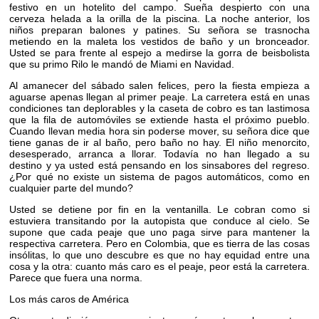
festivo en un hotelito del campo. Sueña despierto con una
cerveza helada a la orilla de la piscina. La noche anterior, los
niños preparan balones y patines. Su señora se trasnocha
metiendo en la maleta los vestidos de baño y un bronceador.
Usted se para frente al espejo a medirse la gorra de beisbolista
que su primo Rilo le mandó de Miami en Navidad.
Al amanecer del sábado salen felices, pero la fiesta empieza a
aguarse apenas llegan al primer peaje. La carretera está en unas
condiciones tan deplorables y la caseta de cobro es tan lastimosa
que la fila de automóviles se extiende hasta el próximo pueblo.
Cuando llevan media hora sin poderse mover, su señora dice que
tiene ganas de ir al baño, pero baño no hay. El niño menorcito,
desesperado, arranca a llorar. Todavía no han llegado a su
destino y ya usted está pensando en los sinsabores del regreso.
¿Por qué no existe un sistema de pagos automáticos, como en
cualquier parte del mundo?
Usted se detiene por fin en la ventanilla. Le cobran como si
estuviera transitando por la autopista que conduce al cielo. Se
supone que cada peaje que uno paga sirve para mantener la
respectiva carretera. Pero en Colombia, que es tierra de las cosas
insólitas, lo que uno descubre es que no hay equidad entre una
cosa y la otra: cuanto más caro es el peaje, peor está la carretera.
Parece que fuera una norma.
Los más caros de América