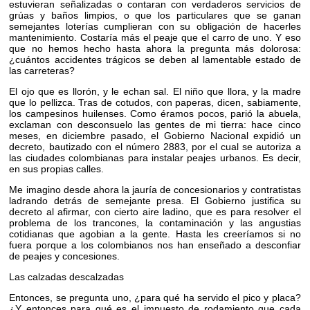
estuvieran señalizadas o contaran con verdaderos servicios de
grúas y baños limpios, o que los particulares que se ganan
semejantes loterías cumplieran con su obligación de hacerles
mantenimiento. Costaría más el peaje que el carro de uno. Y eso
que no hemos hecho hasta ahora la pregunta más dolorosa:
¿cuántos accidentes trágicos se deben al lamentable estado de
las carreteras?
El ojo que es llorón, y le echan sal. El niño que llora, y la madre
que lo pellizca. Tras de cotudos, con paperas, dicen, sabiamente,
los campesinos huilenses. Como éramos pocos, parió la abuela,
exclaman con desconsuelo las gentes de mi tierra: hace cinco
meses, en diciembre pasado, el Gobierno Nacional expidió un
decreto, bautizado con el número 2883, por el cual se autoriza a
las ciudades colombianas para instalar peajes urbanos. Es decir,
en sus propias calles.
Me imagino desde ahora la jauría de concesionarios y contratistas
ladrando detrás de semejante presa. El Gobierno justifica su
decreto al afirmar, con cierto aire ladino, que es para resolver el
problema de los trancones, la contaminación y las angustias
cotidianas que agobian a la gente. Hasta les creeríamos si no
fuera porque a los colombianos nos han enseñado a desconfiar
de peajes y concesiones.
Las calzadas descalzadas
Entonces, se pregunta uno, ¿para qué ha servido el pico y placa?
¿Y entonces para qué es el impuesto de rodamiento que cada