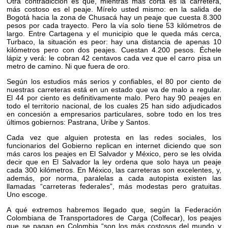
Otra contradicción es que, mientras más corta es la carretera,
más costoso es el peaje. Mírelo usted mismo: en la salida de
Bogotá hacia la zona de Chusacá hay un peaje que cuesta 8.300
pesos por cada trayecto. Pero la vía solo tiene 53 kilómetros de
largo. Entre Cartagena y el municipio que le queda más cerca,
Turbaco, la situación es peor: hay una distancia de apenas 10
kilómetros pero con dos peajes. Cuestan 4.200 pesos. Échele
lápiz y verá: le cobran 42 centavos cada vez que el carro pisa un
metro de camino. Ni que fuera de oro.
Según los estudios más serios y confiables, el 80 por ciento de
nuestras carreteras está en un estado que va de malo a regular.
El 44 por ciento es definitivamente malo. Pero hay 90 peajes en
todo el territorio nacional, de los cuales 25 han sido adjudicados
en concesión a empresarios particulares, sobre todo en los tres
últimos gobiernos: Pastrana, Uribe y Santos.
Cada vez que alguien protesta en las redes sociales, los
funcionarios del Gobierno replican en internet diciendo que son
más caros los peajes en El Salvador y México, pero se les olvida
decir que en El Salvador la ley ordena que solo haya un peaje
cada 300 kilómetros. En México, las carreteras son excelentes, y,
además, por norma, paralelas a cada autopista existen las
llamadas “carreteras federales”, más modestas pero gratuitas.
Uno escoge.
A qué extremos habremos llegado que, según la Federación
Colombiana de Transportadores de Carga (Colfecar), los peajes
que se pagan en Colombia “son los más costosos del mundo y