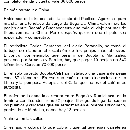
completo, de ida y vuelta, vale 36.000 pesos.
Es más barato ir a China
Hablemos del otro costado, la costa del Pacífico. Agárrese: para
mandar una tonelada de carga de Bogotá a China valen más los
peajes entre Bogotá y Buenaventura que todo el viaje por mar de
Buenaventura a China. Pero después quieren que el país sea
exportador y competitivo.
El periodista Carlos Camacho, del diario Portafolio, se tomó el
trabajo de elaborar el escalafón de los peajes más abusivos.
Encontró, por ejemplo, que para ir de Bogotá a Manizales,
pasando por Armenia y Pereira, hay que pagar 10 peajes en 340
kilómetros. Cuestan 70.000 pesos.
En el solo trayecto Bogotá-Cali han instalado una caseta de peaje
cada 37 kilómetros. En esa ruta están el tramo inconcluso de La
Línea y la pomposa Autopista del Café, que no es del café ni es
autopista.
El trofeo se lo gana la carretera entre Bogotá y Rumichaca, en la
frontera con Ecuador: tiene 22 peajes. El segundo lugar lo ocupan
los pueblos y ciudades que se arraciman en el oriente antioqueño,
partiendo de Medellín, donde hay 13 peajes.
Y ahora, en las calles
Si es así, y cobran lo que cobran, qué tal que esas carreteras