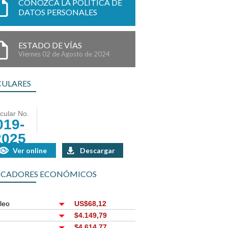
CONOZCA LA POLÍTICA DE
DATOS PERSONALES
ESTADO DE VÍAS
Viernes 02 de Agosto de 2024
CULARES
rcular No.
019-
2025
Ver online
Descargar
ICADORES ECONÓMICOS
leo
US$68,12
r
$4.149,79
$4.614,77