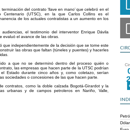
a terminación del contrato ‘llave en mano’ que celebró en el
 Centenario (UTSC), en la que Carlos Collins es el
rmanencia de los actuales contratistas a un aumento en los
udiencias, el testimonio del interventor Enrique Dávila
se evaluó el avance de las obras.
irmó que independientemente de la decisión que se tome este
CIR
onstruir las obras que faltan (túneles y puentes) y hacerles
idas.
bido a que no se determinó dentro del proceso quién o
Ci
ontrato, las empresas que hacen parte de la UTSC podrían
n el Estado durante cinco años y, como coletazo, serían
 las sociedades o concesiones de las que hacen parte.
e contratos, como la doble calzada Bogotá-Girardot y la
ías urbanas y de campos petroleros en Nariño, Valle,
IND
Petró
Dóla
Euro