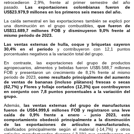
retrocedieron 2,9%, frente al primer semestre del año
pasado.
Las exportaciones colombianas fueron de
US$23.979,9 millones en los primeros seis meses del año.
La caída semestral en las exportaciones también se explicó por
una disminución en el grupo combustibles,
que fueron de
US$11.689,7 millones FOB y disminuyeron 9,0% frente al
mismo periodo de 2023.
Las ventas externas de hulla, coque y briquetas cayeron
30,4% en el periodo
y contribuyeron con 12,1 puntos
porcentuales negativos a la variación total del grupo.
En contraste, las exportaciones del grupo de productos
agropecuarios, alimentos y bebidas fueron US$5.588,7 millones
FOB y presentaron un crecimiento de 8,1% frente al mismo
periodo de 2023,
como resultado principalmente del aumento
de ventas de bananas (incluso plátanos) frescas o secas
(62,7%) y Flores y follaje cortados (12,3%) que contribuyeron
en conjunto con 7,8 puntos porcentuales a la variación del
grupo.
Además,
las ventas externas del grupo de manufacturas
fueron de US$4.999,6 millones FOB y registraron una leve
caída de 0,9% frente a enero - junio 2023, este
comportamiento obedeció principalmente a la disminución
de las exportaciones de artículos manufacturados,
clasificados principalmente según el material (-14,7%) y otros
artículos manufacturados diversos (-3,1%) que contribuyeron en