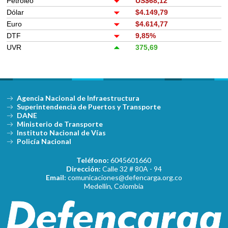
Petróleo
US$68,12
Dólar
$4.149,79
Euro
$4.614,77
DTF
9,85%
UVR
375,69
Agencia Nacional de Infraestructura
Superintendencia de Puertos y Transporte
DANE
Ministerio de Transporte
Instituto Nacional de Vías
Policía Nacional
Teléfono:
6045601660
Dirección:
Calle 32 # 80A - 94
Email:
comunicaciones@defencarga.org.co
Medellín, Colombia