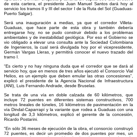
de esta cartera, el presidente Juan Manuel Santos dará hoy al
servicio los tramos II y III del sector I de la Ruta del Sol (Guaduas-
Puerto Salgar).
Será una inauguración a medias, ya que el corredor Villeta-
Guaduas, que hace parte de esta obra y también debería
entregarse hoy, no se pudo construir debido a los problemas
ambientales y de inestabilidad geológica. Por eso el Gobierno se
vio obligado a elevar una consulta ante la Sociedad Colombiana
de Ingenieros, la cual será divulgada hoy por el vicepresidente,
Germán Vargas Lleras, y permitirá conocer el nuevo trazado del
tramo I.
“Es cierto y no hay ninguna duda que el corredor que se dará al
servicio hoy, que en menos de tres años ejecutó el Consorcio Vial
Helios, es un ejemplo que deben emular las otras concesiones”,
explicó el presidente de la Agencia Nacional de Infraestructura
(ANI), Luis Fernando Andrade, desde Bruselas.
Se trata de una vía en doble calzada de 60 kilómetros, que
incluye 72 puentes en diferentes sistemas constructivos, 700
metros lineales de túneles, 16 kilómetros de pavimentación en la
vía Dindal-Caparrapí y la variante que rodea a Guaduas con una
longitud de 3,3 kilómetros, explicó el gerente de la concesión,
Ricardo Postarini.
“En sólo 36 meses de ejecución de la obra, el consorcio construyó
72 puentes, es decir un promedio de dos puentes por mes, un