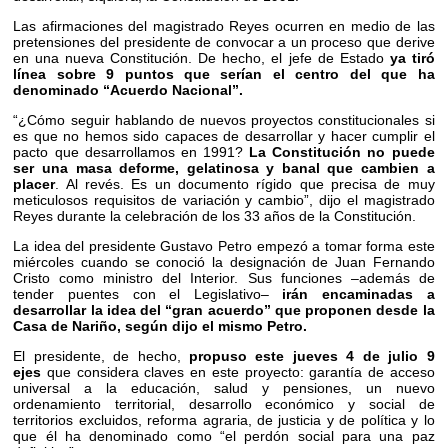
Las afirmaciones del magistrado Reyes ocurren en medio de las
pretensiones del presidente de convocar a un proceso que derive
en una nueva Constitución. De hecho, el jefe de Estado
ya tiró
línea sobre 9 puntos que serían el centro del que ha
denominado “Acuerdo Nacional”.
“¿Cómo seguir hablando de nuevos proyectos constitucionales si
es que no hemos sido capaces de desarrollar y hacer cumplir el
pacto que desarrollamos en 1991?
La Constitución no puede
ser una masa deforme, gelatinosa y banal que cambien a
placer
. Al revés. Es un documento rígido que precisa de muy
meticulosos requisitos de variación y cambio”, dijo el magistrado
Reyes durante la celebración de los 33 años de la Constitución.
La idea del presidente Gustavo Petro empezó a tomar forma este
miércoles cuando se conoció la designación de Juan Fernando
Cristo como ministro del Interior. Sus funciones –además de
tender puentes con el Legislativo–
irán encaminadas a
desarrollar la idea del “gran acuerdo” que proponen desde la
Casa de Nariño, según dijo el mismo Petro.
El presidente, de hecho,
propuso este jueves 4 de julio 9
ejes
que considera claves en este proyecto: garantía de acceso
universal a la educación, salud y pensiones, un nuevo
ordenamiento territorial, desarrollo económico y social de
territorios excluidos, reforma agraria, de justicia y de política y lo
que él ha denominado como “el perdón social para una paz