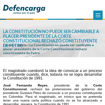
LA CONSTITUCIÓN NO PUEDE SER CAMBIABLE A
PLACER: PRESIDENTE DE LA CORTE
CONSTITUCIONAL RECHAZÓ CONSTITUYENTE
DE PETRO
Estás en:
Inicio
/
La Constitución no puede ser cambiable a
placer: presidente de la Corte Constitucional rechazó
constituyente de Petro
El magistrado cuestionó la idea de convocar a un proceso
constituyente cuando, dice, todavía no se logra desarrollar
la Constitución de 1991.
José Fernando Reyes
, presidente de la
Corte
Constitucional
, rechazó las pretensiones del gobierno del
presidente Gustavo Petro de convocar a un proceso constituyente
en Colombia. Para el magistrado, es irónico que se pretenda
tener una nueva carta política cuando no se ha alcanzado a
desarrollar, siquiera, la Constitución de 1991.