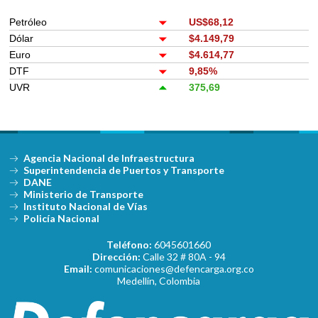
Petróleo
US$68,12
Dólar
$4.149,79
Euro
$4.614,77
DTF
9,85%
UVR
375,69
Agencia Nacional de Infraestructura
Superintendencia de Puertos y Transporte
DANE
Ministerio de Transporte
Instituto Nacional de Vías
Policía Nacional
Teléfono:
6045601660
Dirección:
Calle 32 # 80A - 94
Email:
comunicaciones@defencarga.org.co
Medellín, Colombia