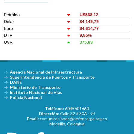
Petróleo
US$68,12
Dólar
$4.149,79
Euro
$4.614,77
DTF
9,85%
UVR
375,69
Agencia Nacional de Infraestructura
Superintendencia de Puertos y Transporte
DANE
Ministerio de Transporte
Instituto Nacional de Vías
Policía Nacional
Teléfono:
6045601660
Dirección:
Calle 32 # 80A - 94
Email:
comunicaciones@defencarga.org.co
Medellín, Colombia