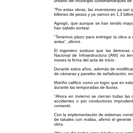
urbano del municipio cundinamarqués de
“Por estas obras, las inversiones ya van 
billones de pesos y ya vamos en 1,3 billon
Agregó, que aunque se han tenido mayore
han sabido sortear.
“Tenemos plazo para entregar la obra a 
antes”, afirmó.
El ingeniero sostuvo que las demoras 
Nacional de Infraestructura (ANI) no ten
meses la firma del acta de inicio.
Durante estos años, además de modificar l
de cámaras y paneles de señalización, ent
Mariño calificó como un logro que en esto
durante las temporadas de lluvias.
“Ahora en invierno se cierran todas las 
accidentes o por conductores impruden
comentó.
Con la implementación de sistemas constr
de taludes con mallas, afirmó el gerente 
obra.