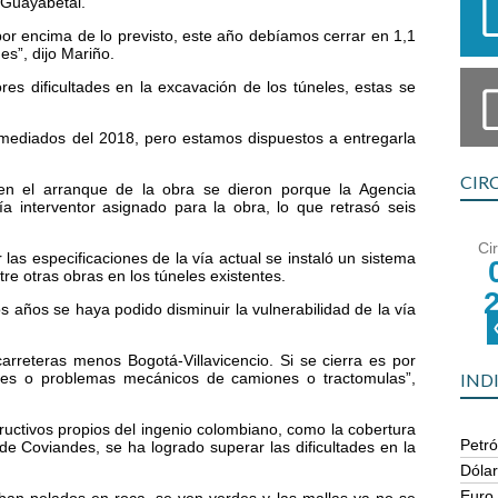
 Guayabetal.
por encima de lo previsto, este año debíamos cerrar en 1,1
es”, dijo Mariño.
s dificultades en la excavación de los túneles, estas se
mediados del 2018, pero estamos dispuestos a entregarla
CIR
en el arranque de la obra se dieron porque la Agencia
ía interventor asignado para la obra, lo que retrasó seis
Ci
as especificaciones de la vía actual se instaló un sistema
re otras obras en los túneles existentes.
s años se haya podido disminuir la vulnerabilidad de la vía
carreteras menos Bogotá-Villavicencio. Si se cierra es por
tes o problemas mecánicos de camiones o tractomulas”,
IND
uctivos propios del ingenio colombiano, como la cobertura
Petró
de Coviandes, se ha logrado superar las dificultades en la
Dóla
Euro