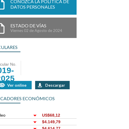
CONOZCA LA POLÍTICA DE
DATOS PERSONALES
ESTADO DE VÍAS
Viernes 02 de Agosto de 2024
CULARES
rcular No.
019-
2025
Ver online
Descargar
ICADORES ECONÓMICOS
leo
US$68,12
r
$4.149,79
$4.614,77