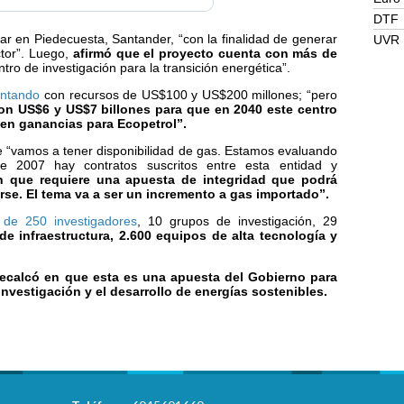
DTF
r en Piedecuesta, Santander, “con la finalidad de generar
UVR
ctor”. Luego,
afirmó que el proyecto cuenta con más de
ntro de investigación para la transición energética”.
ontando
con recursos de US$100 y US$200 millones; “pero
con US$6 y US$7 billones para que en 2040 este centro
 en ganancias para Ecopetrol”.
e “vamos a tener disponibilidad de gas. Estamos evaluando
e 2007 hay contratos suscritos entre esta entidad y
n que requiere una apuesta de integridad que podrá
rse. El tema va a ser un incremento a gas importado”.
e 250 investigadores
, 10 grupos de investigación, 29
e infraestructura, 2.600 equipos de alta tecnología y
ecalcó en que esta es una apuesta del Gobierno para
 investigación y el desarrollo de energías sostenibles.