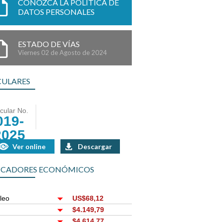
CONOZCA LA POLÍTICA DE
DATOS PERSONALES
ESTADO DE VÍAS
Viernes 02 de Agosto de 2024
CULARES
rcular No.
019-
2025
Ver online
Descargar
ICADORES ECONÓMICOS
leo
US$68,12
r
$4.149,79
$4.614,77