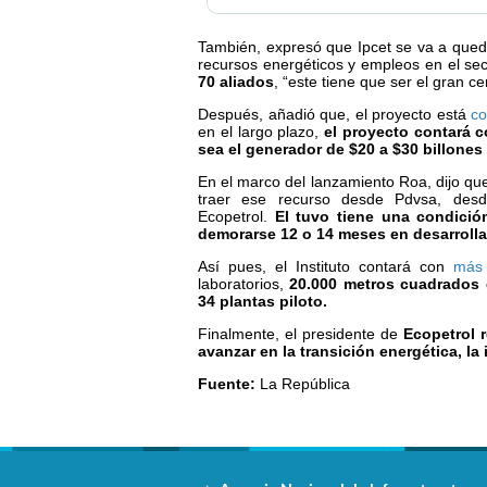
También, expresó que Ipcet se va a queda
recursos energéticos y empleos en el se
70 aliados
, “este tiene que ser el gran ce
Después, añadió que, el proyecto está
c
en el largo plazo,
el proyecto contará 
sea el generador de $20 a $30 billones
En el marco del lanzamiento Roa, dijo qu
traer ese recurso desde Pdvsa, desd
Ecopetrol.
El tuvo tiene una condició
demorarse 12 o 14 meses en desarrolla
Así pues, el Instituto contará con
más d
laboratorios,
20.000 metros cuadrados d
34 plantas piloto.
Finalmente, el presidente de
Ecopetrol r
avanzar en la transición energética, la
Fuente:
La República