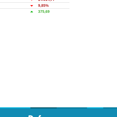
9,85%
375,69