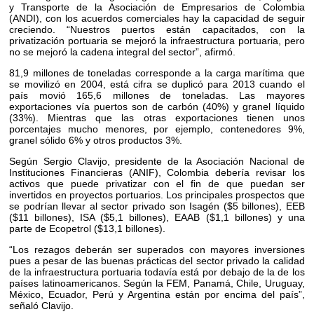
y Transporte de la Asociación de Empresarios de Colombia
(ANDI), con los acuerdos comerciales hay la capacidad de seguir
creciendo. “Nuestros puertos están capacitados, con la
privatización portuaria se mejoró la infraestructura portuaria, pero
no se mejoró la cadena integral del sector”, afirmó.
81,9 millones de toneladas corresponde a la carga marítima que
se movilizó en 2004, está cifra se duplicó para 2013 cuando el
país movió 165,6 millones de toneladas. Las mayores
exportaciones vía puertos son de carbón (40%) y granel líquido
(33%). Mientras que las otras exportaciones tienen unos
porcentajes mucho menores, por ejemplo, contenedores 9%,
granel sólido 6% y otros productos 3%.
Según Sergio Clavijo, presidente de la Asociación Nacional de
Instituciones Financieras (ANIF), Colombia debería revisar los
activos que puede privatizar con el fin de que puedan ser
invertidos en proyectos portuarios. Los principales prospectos que
se podrían llevar al sector privado son Isagén ($5 billones), EEB
($11 billones), ISA ($5,1 billones), EAAB ($1,1 billones) y una
parte de Ecopetrol ($13,1 billones).
“Los rezagos deberán ser superados con mayores inversiones
pues a pesar de las buenas prácticas del sector privado la calidad
de la infraestructura portuaria todavía está por debajo de la de los
países latinoamericanos. Según la FEM, Panamá, Chile, Uruguay,
México, Ecuador, Perú y Argentina están por encima del país”,
señaló Clavijo.