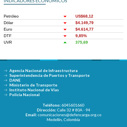
INDICADORES ECONÓMICOS
Petróleo
US$68,12
Dólar
$4.149,79
Euro
$4.614,77
DTF
9,85%
UVR
375,69
Agencia Nacional de Infraestructura
Superintendencia de Puertos y Transporte
DANE
Ministerio de Transporte
Instituto Nacional de Vías
Policía Nacional
Teléfono:
6045601660
Dirección:
Calle 32 # 80A - 94
Email:
comunicaciones@defencarga.org.co
Medellín, Colombia