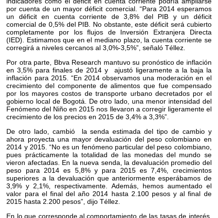
indicadores como el déficit en cuenta corriente podría ampliarse
por cuenta de un mayor déficit comercial. “Para 2014 esperamos
un déficit en cuenta corriente de 3,8% del PIB y un déficit
comercial de 0,5% del PIB. No obstante, este déficit será cubierto
completamente por los flujos de Inversión Extranjera Directa
(IED). Estimamos que en el mediano plazo, la cuenta corriente se
corregirá a niveles cercanos al 3,0%-3,5%”, señaló Téllez.
Por otra parte, Bbva Research mantuvo su pronóstico de inflación
en 3,5% para finales de 2014 y ajustó ligeramente a la baja la
inflación para 2015. “En 2014 observamos una moderación en el
crecimiento del componente de alimentos que fue compensado
por los mayores costos de transporte urbano decretados por el
gobierno local de Bogotá. De otro lado, una menor intensidad del
Fenómeno del Niño en 2015 nos llevaron a corregir ligeramente el
crecimiento de los precios en 2015 de 3,4% a 3,3%”.
De otro lado, cambió la senda estimada del tipo de cambio y
ahora proyecta una mayor devaluación del peso colombiano en
2014 y 2015. “No es un fenómeno particular del peso colombiano,
pues prácticamente la totalidad de las monedas del mundo se
vieron afectadas. En la nueva senda, la devaluación promedio del
peso para 2014 es 5,8% y para 2015 es 7,4%, crecimientos
superiores a la devaluación que anteriormente esperábamos de
3,9% y 2,1%, respectivamente. Además, hemos aumentado el
valor para el final del año 2014 hasta 2.100 pesos y al final de
2015 hasta 2.200 pesos”, dijo Téllez.
En lo que corresponde al comportamiento de las tasas de interés,