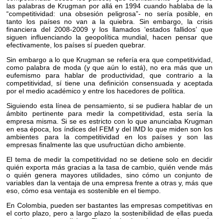
las palabras de Krugman por allá en 1994 cuando hablaba de la
“competitividad: una obsesión peligrosa”- no sería posible, en
tanto los países no van a la quiebra. Sin embargo, la crisis
financiera del 2008-2009 y los llamados ‘estados fallidos’ que
siguen influenciando la geopolítica mundial, hacen pensar que
efectivamente, los países sí pueden quebrar.
Sin embargo a lo que Krugman se refería era que competitividad,
como palabra de moda (y que aún lo está), no era más que un
eufemismo para hablar de productividad, que contrario a la
competitividad, sí tiene una definición consensuada y aceptada
por el medio académico y entre los hacedores de política.
Siguiendo esta línea de pensamiento, si se pudiera hablar de un
ámbito pertinente para medir la competitividad, esta sería la
empresa misma. Si se es estricto con lo que anunciaba Krugman
en esa época, los índices del FEM y del IMD lo que miden son los
ambientes para la competitividad en los países y son las
empresas finalmente las que usufructúan dicho ambiente.
El tema de medir la competitividad no se detiene solo en decidir
quién exporta más gracias a la tasa de cambio, quién vende más
o quién genera mayores utilidades, sino cómo un conjunto de
variables dan la ventaja de una empresa frente a otras y, más que
eso, cómo esa ventaja es sostenible en el tiempo.
En Colombia, pueden ser bastantes las empresas competitivas en
el corto plazo, pero a largo plazo la sostenibilidad de ellas pueda