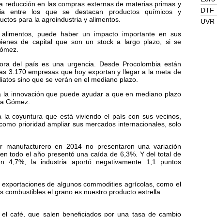
 reducción en las compras externas de materias primas y
DTF
tria entre los que se destacan productos químicos y
ctos para la agroindustria y alimentos.
UVR
e alimentos, puede haber un impacto importante en sus
ienes de capital que son un stock a largo plazo, si se
Gómez.
dora del país es una urgencia. Desde Procolombia están
las 3.170 empresas que hoy exportan y llegar a la meta de
iatos sino que se verán en el mediano plazo.
a la innovación que puede ayudar a que en mediano plazo
ala Gómez.
a la coyuntura que está viviendo el país con sus vecinos,
 como prioridad ampliar sus mercados internacionales, solo
tor manufacturero en 2014 no presentaron una variación
 en todo el año presentó una caída de 6,3%. Y del total de
on 4,7%, la industria aportó negativamente 1,1 puntos
s exportaciones de algunos commodities agrícolas, como el
 combustibles el grano es nuestro producto estrella.
 el café, que salen beneficiados por una tasa de cambio