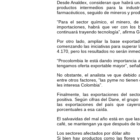
Desde Analdex, consideran que habrá una
productos intermedios para la indus
farmacéuticos, seguido de mineros y produ
“Para el sector químico, el minero, d
importaciones, habrá que ver con los b
continuará trayendo tecnología”, afirma 
Por otro lado, ampliar la base exporta
comenzando las iniciativas para superar 
4.170, pero los resultados no serán inmed
“Procolombia le está dando importancia 
tengamos oferta exportable mayor”, señ
No obstante, el analista ve que debido 
entre otros factores, “las pyme no tienen
les interesa Colombia”.
Finalmente, las exportaciones del sec
positiva. Según cifras del Dane, el grupo
las exportaciones del país que cayer
porcentuales a esa caída.
El salvavidas del mal año está en que la
café, se mantengan ya que después de los
Los sectores afectados por dólar alto
Si bien hay productos como las flores y