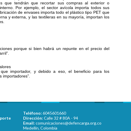
os que tendrán que recortar sus compras al exterior o
nterno. Por ejemplo, el sector avícola importa todos sus
abricación de envases importa todo el plástico tipo PET que
na y externa, y las textileras en su mayoría, importan los
es.
taciones porque si bien habrá un repunte en el precio del
rril”.
alores
que importador, y debido a eso, el beneficio para los
s importadores”.
Teléfono:
6045601660
sporte
Dirección:
Calle 32 # 80A - 94
Email:
comunicaciones@defencarga.org.co
Medellín, Colombia