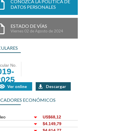
CONOZCA LA POLÍTICA DE
DATOS PERSONALES
ESTADO DE VÍAS
Viernes 02 de Agosto de 2024
CULARES
rcular No.
019-
2025
Ver online
Descargar
ICADORES ECONÓMICOS
leo
US$68,12
r
$4.149,79
$4.614,77