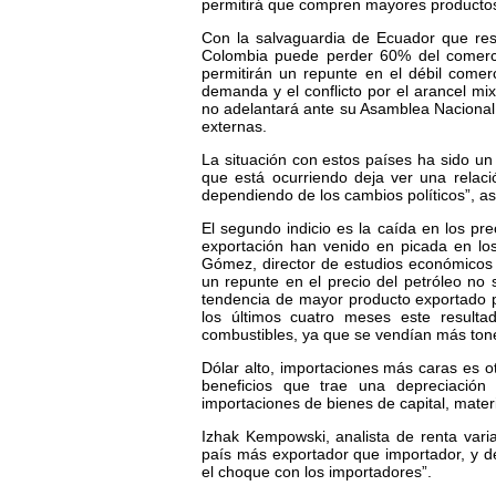
permitirá que compren mayores productos
Con la salvaguardia de Ecuador que rest
Colombia puede perder 60% del comerci
permitirán un repunte en el débil come
demanda y el conflicto por el arancel mix
no adelantará ante su Asamblea Nacional
externas.
La situación con estos países ha sido un 
que está ocurriendo deja ver una relaci
dependiendo de los cambios políticos”, as
El segundo indicio es la caída en los pr
exportación han venido en picada en los
Gómez, director de estudios económicos d
un repunte en el precio del petróleo no s
tendencia de mayor producto exportado p
los últimos cuatro meses este resulta
combustibles, ya que se vendían más tone
Dólar alto, importaciones más caras es o
beneficios que trae una depreciación
importaciones de bienes de capital, mate
Izhak Kempowski, analista de renta vari
país más exportador que importador, y de
el choque con los importadores”.