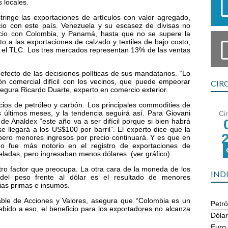
 locales.
ringe las exportaciones de artículos con valor agregado,
o con este país. Venezuela y su escasez de divisas no
rcio con Colombia, y Panamá, hasta que no se supere la
to a las exportaciones de calzado y textiles de bajo costo,
 el TLC. Los tres mercados representan 13% de las ventas
efecto de las decisiones políticas de sus mandatarios. “Lo
ón comercial difícil con los vecinos, que puede empeorar
CIR
egura Ricardo Duarte, experto en comercio exterior.
ecios de petróleo y carbón. Los principales commodities de
 últimos meses, y la tendencia seguirá así. Para Giovani
Ci
e Analdex “este año va a ser difícil porque si bien habrá
e llegará a los US$100 por barril”. El experto dice que la
ero menores ingresos por precio continuará. Y es que en
do fue más notorio en el registro de exportaciones de
ladas, pero ingresaban menos dólares. (ver gráfico).
tro factor que preocupa. La otra cara de la moneda de los
IND
 del peso frente al dólar es el resultado de menores
rias primas e insumos.
able de Acciones y Valores, asegura que “Colombia es un
Petró
bido a eso, el beneficio para los exportadores no alcanza
Dóla
Euro