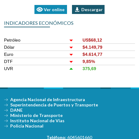
Ver online
Descargar
INDICADORES ECONÓMICOS
Petróleo
US$68,12
Dólar
$4.149,79
Euro
$4.614,77
DTF
9,85%
UVR
375,69
Agencia Nacional de Infraestructura
Superintendencia de Puertos y Transporte
DANE
Ministerio de Transporte
Instituto Nacional de Vías
Policía Nacional
Teléfono:
6045601660