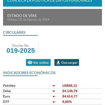
CONOZCA LA POLÍTICA DE DATOS PERSONALES
ESTADO DE VÍAS
Viernes 02 de Agosto de 2024
CIRCULARES
Circular No.
019-2025
Ver online
Descargar
INDICADORES ECONÓMICOS
Petróleo
US$68,12
Dólar
$4.149,79
Euro
$4.614,77
DTF
9,85%