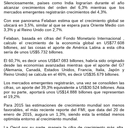
Silenciosamente, países como India lograrían durante el año
alcanzar crecimientos del orden del 6,3% mientras que los
mercados emergentes registrarán crecimientos del 4,3%.
Con ese panorama Felaban estima que el crecimiento global se
ubicará en 3,5%, similar al que se espera para Oriente Medio con
3,3% y al Reino Unido con 2,7%.
Felaban, basada en cifras del Fondo Monetario Internacional ,
calculo el crecimiento de la economía global en US$77.608
billones, así las cosas el aporte de América Latina a esta cifra
sería de unos US$5.732 billones.
El 60,7%, es decir unos US$47.083 billones, habría sido originado
desde las economías avanzadas mientras que el aporte del G7
(Alemania, Canadá, Estados Unidos, Francia, Italia, Japón y
Reino Unido) se calcula en el 46%, es decir US$35.679 billones.
Los mercados emergentes registrarán, una vez se consoliden las
cifras, un aporte del 39,3% equivalente a US$30.524 billones. Asia
por su parte, aportará unos US$14.888 billones que representan
el 19,2%.
Para 2015 las estimaciones de crecimiento mundial son menos
favorables, el más reciente reporte del FMI, que data del 20 de
enero de 2015, augura un 1,3%, siendo esta la entidad menos
optimista entorno al crecimiento mundial.
La Oecd por su parte, maneja la cifra de crecimiento más alta,