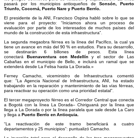
pasará por los municipios antioqueños de
Sonsón, Puerto
Triunfo, Cocorná, Puerto Nare y Puerto Berrío.
El presidente de la ANI, Francisco Ospina habló sobre lo que se
viene para el proyecto: “Iniciamos ahora un proceso de
evaluación por parte de los interesados de muchos países del
mundo de la construcción de esta infraestructura”.
La segunda megaobra férrea es la línea del Pacífico, la cual ya
tiene un avance en más del 90 % en estudios. Para su desarrollo,
se destinarán 6 billones de pesos. Esta línea
conectará
Buenaventura con Medellín
y el sector de Las
Cabañas en el municipio de Bello, e incluirá un ramal que se
extenderá desde La Felisa hasta La Dorada.»
Ferney Camacho, viceministro de Infraestructura comentó
que:
“La Agencia Nacional de Infraestructura, ANI, ha estado
trabajando en la reparación y mantenimiento de las vías férreas,
para reactivar su operación como una prioridad estatal”.
El tercer megaproyecto férreo es el Corredor Central que conecta
a Bogotá con la línea La Dorada– Chiriguaná por la línea que
llega a La Dorada o por la línea paralela que sale desde La Caro
y llega a
Puerto Berrío en Antioquia.
“La reactivación de este tramo beneficiará a cuatro
departamentos y 25 municipios”: puntualizó Camacho.