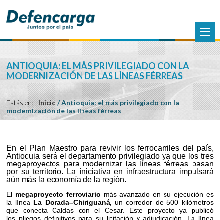
ANTIOQUIA: EL MÁS PRIVILEGIADO CON LA
MODERNIZACIÓN DE LAS LÍNEAS FÉRREAS
Estás en:
Inicio
/
Antioquia: el más privilegiado con la
modernización de las líneas férreas
En el Plan Maestro para revivir los ferrocarriles del país,
Antioquia será el departamento privilegiado ya que los tres
megaproyectos para modernizar las líneas férreas pasan
por su territorio. La iniciativa en infraestructura impulsará
aún más la economía de la región.
El
megaproyecto ferroviario
más avanzado en su ejecución es
la línea
La Dorada–Chiriguaná,
un corredor de 500 kilómetros
que conecta Caldas con el Cesar. Este proyecto ya publicó
los pliegos definitivos para su licitación y adjudicación. La línea