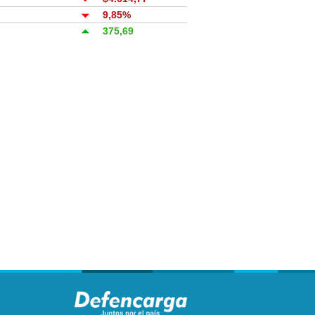
9,85%
375,69