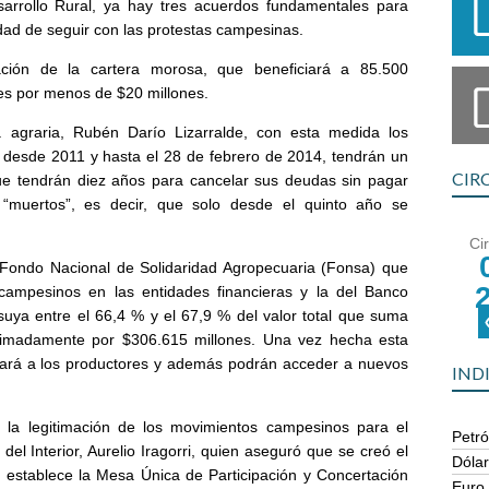
sarrollo Rural, ya hay tres acuerdos fundamentales para
idad de seguir con las protestas campesinas.
ación de la cartera morosa, que beneficiará a 85.500
s por menos de $20 millones.
a agraria, Rubén Darío Lizarralde, con esta medida los
s desde 2011 y hasta el 28 de febrero de 2014, tendrán un
CIR
 que tendrán diez años para cancelar sus deudas sin pagar
 “muertos”, es decir, que solo desde el quinto año se
Ci
l Fondo Nacional de Solidaridad Agropecuaria (Fonsa) que
campesinos en las entidades financieras y la del Banco
suya entre el 66,4 % y el 67,9 % del valor total que suma
ximadamente por $306.615 millones. Una vez hecha esta
adará a los productores y además podrán acceder a nuevos
IND
la legitimación de los movimientos campesinos para el
Petró
 del Interior, Aurelio Iragorri, quien aseguró que se creó el
Dóla
establece la Mesa Única de Participación y Concertación
Euro