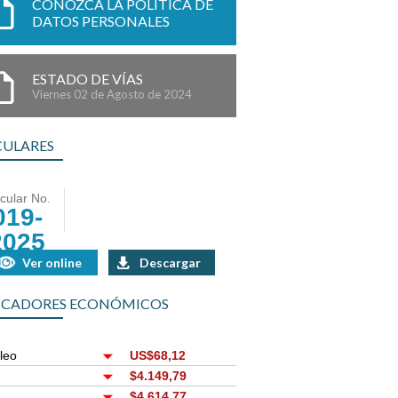
CONOZCA LA POLÍTICA DE
DATOS PERSONALES
ESTADO DE VÍAS
Viernes 02 de Agosto de 2024
CULARES
rcular No.
019-
2025
Ver online
Descargar
ICADORES ECONÓMICOS
leo
US$68,12
r
$4.149,79
$4.614,77