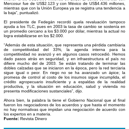
Mercosur fue de US$2.123 y con México de US$4.436 millones,
mientras que con la Unión Europea ya se registra una tendencia a
la baja”, puntualizó.
El presidente de Fedegán recordó quela revaluación tampoco
ayuda a los TLC, pues en 2003 la tasa de cambio se sostenía en
un promedio cercano a los $3.000 por dólar, mientras la actual no
logra estabilizarse en los $2.000.
“Además de esta situación, que representa una pérdida cambiaria
de competitividad del 33%, la agenda interna para la
competitividad no avanzó y en algunos casos retrocedió. Hemos
dado pasos atrás en seguridad, y en infraestructura el país no
difiere mucho del de 2003. Se están tratando de terminar las
dobles calzadas que se iniciaron en la época, pero la red terciaria
sigue igual o peor. En riego no se ha avanzado un ápice; la
promesa de control al costo de los insumos sigue incumplida, el
crédito agropecuario insuficiente y a espaldas de la realidad
productiva, y la situación en educación, salud y vivienda no
presenta modificaciones sustanciales”, dijo.
Ahora bien, la palabra la tiene el Gobierno Nacional que al final
fueron los negociadores de los acuerdos y que hasta el momento
no hay normativas que impidan una negociación de acuerdo con
los expertos en a materia.
Fuente:
Revista Dinero