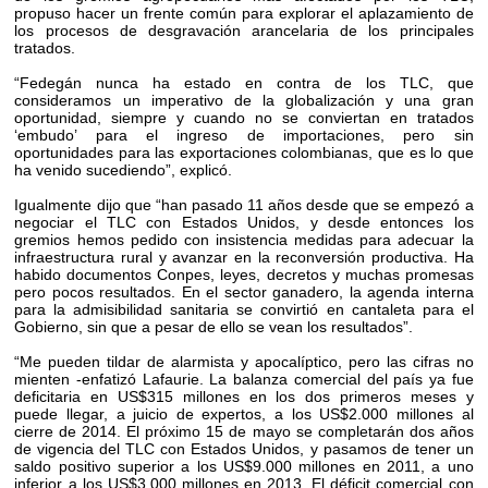
propuso hacer un frente común para explorar el aplazamiento de
los procesos de desgravación arancelaria de los principales
tratados.
“Fedegán nunca ha estado en contra de los TLC, que
consideramos un imperativo de la globalización y una gran
oportunidad, siempre y cuando no se conviertan en tratados
‘embudo’ para el ingreso de importaciones, pero sin
oportunidades para las exportaciones colombianas, que es lo que
ha venido sucediendo”, explicó.
Igualmente dijo que “han pasado 11 años desde que se empezó a
negociar el TLC con Estados Unidos, y desde entonces los
gremios hemos pedido con insistencia medidas para adecuar la
infraestructura rural y avanzar en la reconversión productiva. Ha
habido documentos Conpes, leyes, decretos y muchas promesas
pero pocos resultados. En el sector ganadero, la agenda interna
para la admisibilidad sanitaria se convirtió en cantaleta para el
Gobierno, sin que a pesar de ello se vean los resultados”.
“Me pueden tildar de alarmista y apocalíptico, pero las cifras no
mienten -enfatizó Lafaurie. La balanza comercial del país ya fue
deficitaria en US$315 millones en los dos primeros meses y
puede llegar, a juicio de expertos, a los US$2.000 millones al
cierre de 2014. El próximo 15 de mayo se completarán dos años
de vigencia del TLC con Estados Unidos, y pasamos de tener un
saldo positivo superior a los US$9.000 millones en 2011, a uno
inferior a los US$3.000 millones en 2013. El déficit comercial con